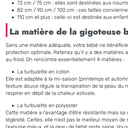
72 cm / 75 cm : elles sont destinées aux nourri
82 cm / 90 cm / 100 cm : ces tailles convienne
110 cm et plus : celle-ci est destinée aux enfan
La matière de la gigoteuse 
Sans une matière adéquate, votre bébé ne bénéfici
protection optimale. Retenez qu’il y a des matières a
au froid. On rencontre essentiellement 4 matières :
La turbulette en coton
Elle est adaptée à la mi-saison (printemps et automn
texture douce régule la transpiration de la peau du n
respirer en dépit de la chaleur estivale.
La turbulette en polyester
Cette matière a l’avantage d’être résistante mais sa 
légèreté. Certes, elle n’est pas le meilleur moyen de r
l’expulse mieux, et la peau de bébé reste saine. Vous 