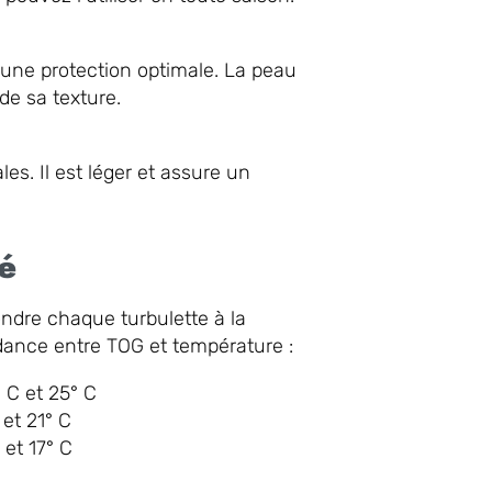
e une protection optimale. La peau
de sa texture.
s. Il est léger et assure un
é
ondre chaque turbulette à la
dance entre TOG et température :
 C et 25° C
et 21° C
et 17° C