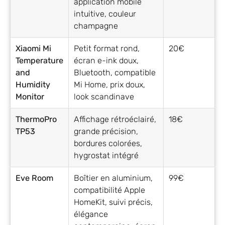
application mobile
intuitive, couleur
champagne
Xiaomi Mi
Petit format rond,
20€
Temperature
écran e-ink doux,
and
Bluetooth, compatible
Humidity
Mi Home, prix doux,
Monitor
look scandinave
ThermoPro
Affichage rétroéclairé,
18€
TP53
grande précision,
bordures colorées,
hygrostat intégré
Eve Room
Boîtier en aluminium,
99€
compatibilité Apple
HomeKit, suivi précis,
élégance