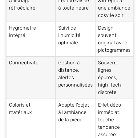
Affichage
Lecture aisée
S’intègre à
rétroéclairé
à toute heure
une ambiance
cosy le soir
Hygromètre
Suivi de
Design
intégré
l’humidité
souvent
optimale
original avec
pictogrammes
Connectivité
Gestion à
Souvent
distance,
lignes
alertes
épurées,
personnalisées
high-tech
discrète
Coloris et
Adapte l’objet
Effet déco
matériaux
à l’ambiance
immédiat,
de la pièce
touche
tendance
assurée