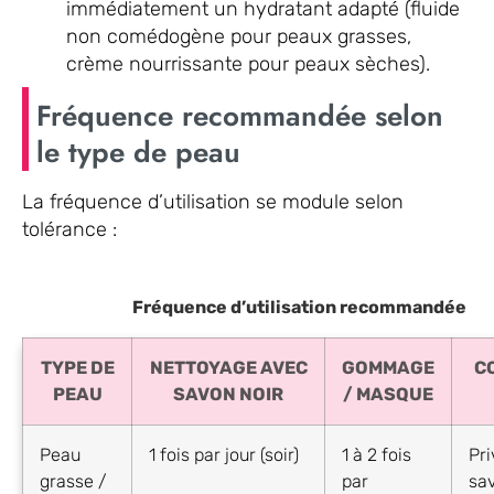
immédiatement un hydratant adapté (fluide
non comédogène pour peaux grasses,
crème nourrissante pour peaux sèches).
Fréquence recommandée selon
le type de peau
La fréquence d’utilisation se module selon
tolérance :
Fréquence d’utilisation recommandée
TYPE DE
NETTOYAGE AVEC
GOMMAGE
C
PEAU
SAVON NOIR
/ MASQUE
Peau
1 fois par jour (soir)
1 à 2 fois
Pri
grasse /
par
sa