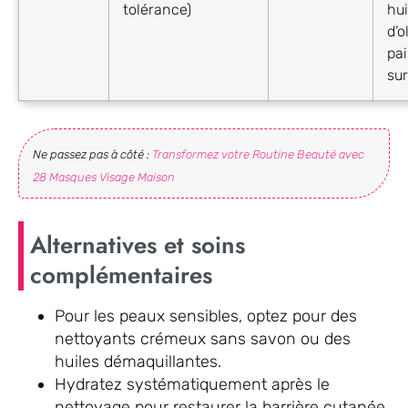
tolérance)
hui
d’o
pa
su
Ne passez pas à côté :
Transformez votre Routine Beauté avec
28 Masques Visage Maison
Alternatives et soins
complémentaires
Pour les peaux sensibles, optez pour des
nettoyants crémeux sans savon ou des
huiles démaquillantes.
Hydratez systématiquement après le
nettoyage pour restaurer la barrière cutanée.