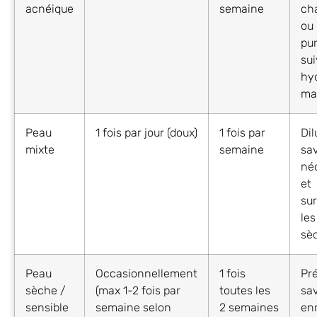
acnéique
semaine
ch
ou
pur
sui
hy
mat
Peau
1 fois par jour (doux)
1 fois par
Dil
mixte
semaine
sav
né
et
sur
les
sè
Peau
Occasionnellement
1 fois
Pré
sèche /
(max 1-2 fois par
toutes les
sa
sensible
semaine selon
2 semaines
enr