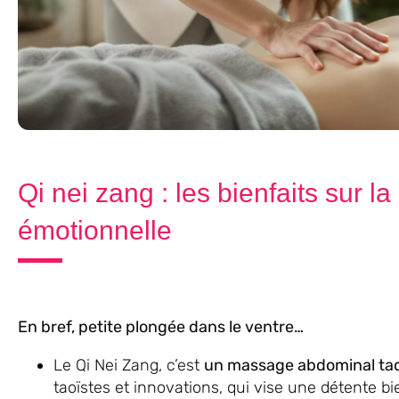
Qi nei zang : les bienfaits sur l
émotionnelle
En bref, petite plongée dans le ventre…
Le Qi Nei Zang, c’est
un massage abdominal taq
taoïstes et innovations, qui vise une détente b