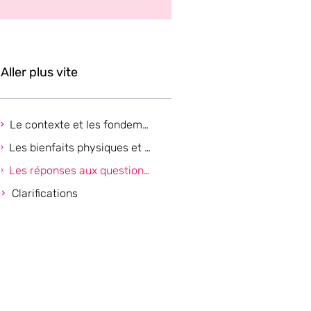
Aller plus vite
Le contexte et les fondements du Qi Nei Zang
Les bienfaits physiques et émotionnels du Qi Nei Zang
Les réponses aux questions fréquentes autour du Qi Nei Zang
Clarifications