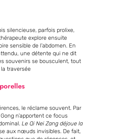
 silencieuse, parfois prolixe,
 thérapeute explore ensuite
oire sensible de l’abdomen. En
attendu, une détente qui ne dit
les souvenirs se bousculent, tout
la traversée
rporelles
érences, le réclame souvent. Par
Qi Gong n’apportent ce focus
bdominal.
Le Qi Nei Zang déjoue la
esse aux nœuds invisibles. De fait,
questions que de réponses, et