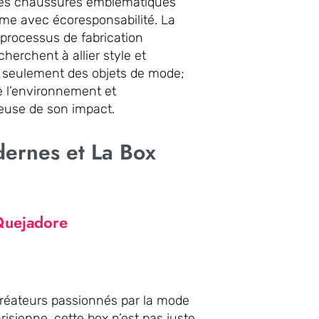
 ces chaussures emblématiques
ime avec écoresponsabilité. La
processus de fabrication
herchent à allier style et
 seulement des objets de mode;
de l’environnement et
use de son impact.
ernes et La Box
 Quejadore
créateurs passionnés par la mode
risienne, cette box n’est pas juste