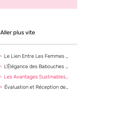
Aller plus vite
Le Lien Entre Les Femmes Modernes et La Box Quejadore
L’Élégance des Babouches Citadines dans La Mode Urbaine
Les Avantages Sustinables des Babouches dans La Box Quejadore
Évaluation et Réception de La Box Quejadore