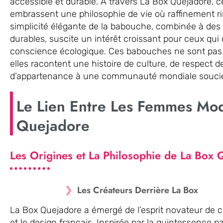
accessible et durable. À travers La Box Quejadore,
embrassent une philosophie de vie où raffinement r
simplicité élégante de la babouche, combinée à des 
durables, suscite un intérêt croissant pour ceux qui c
conscience écologique. Ces babouches ne sont pas
elles racontent une histoire de culture, de respect 
d’appartenance à une communauté mondiale soucie
Le Lien Entre Les Femmes Mod
Quejadore
Les Origines et La Philosophie de La Box
Les Créateurs Derrière La Box
La Box Quejadore a émergé de l’esprit novateur de 
et le design français. Inspirée par la quintessence pa