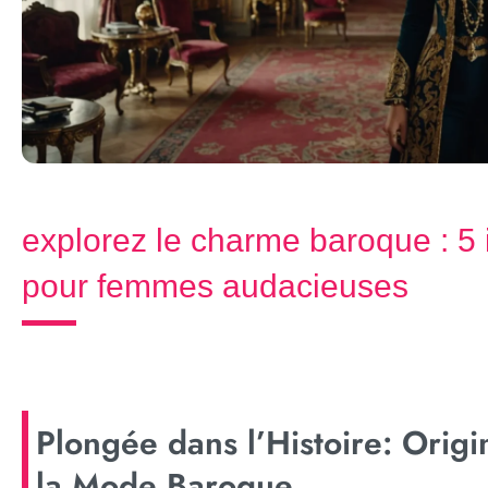
explorez le charme baroque : 5
pour femmes audacieuses
Plongée dans l’Histoire: Origi
la Mode Baroque