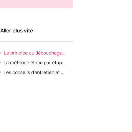
Aller plus vite
Le principe du débouchage naturel avec le bicarbonate de soude
La méthode étape par étape pour déboucher une canalisation au bicarbonate de soude
Les conseils d’entretien et précautions d’usage pour des canalisations durables