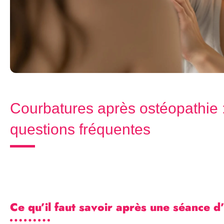
Courbatures après ostéopathie 
questions fréquentes
Ce qu’il faut savoir après une séance d