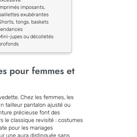
Imprimés imposants,
paillettes exubérantes
Shorts, tongs, baskets
tendances
Mini-jupes ou décolletés
profonds
tes pour femmes et
a vedette. Chez les femmes, les
 tailleur pantalon ajusté ou
ure précieuse font des
s le classique revisité : costumes
ate pour les mariages
our une aura distinguée sans