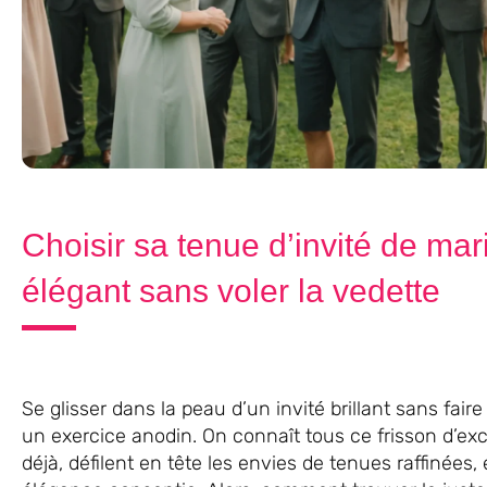
Choisir sa tenue d’invité de mar
élégant sans voler la vedette
Se glisser dans la peau d’un invité brillant sans fair
un exercice anodin. On connaît tous ce frisson d’excit
déjà, défilent en tête les envies de tenues raffinée