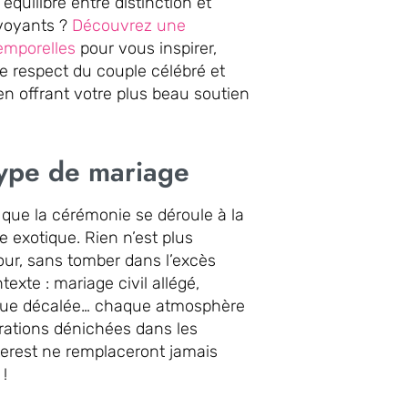
quilibre entre distinction et
 voyants ?
Découvrez une
temporelles
pour vous inspirer,
le respect du couple célébré et
en offrant votre plus beau soutien
 type de mariage
que la cérémonie se déroule à la
e exotique. Rien n’est plus
 jour, sans tomber dans l’excès
exte : mariage civil allégé,
ique décalée… chaque atmosphère
rations dénichées dans les
terest ne remplaceront jamais
 !