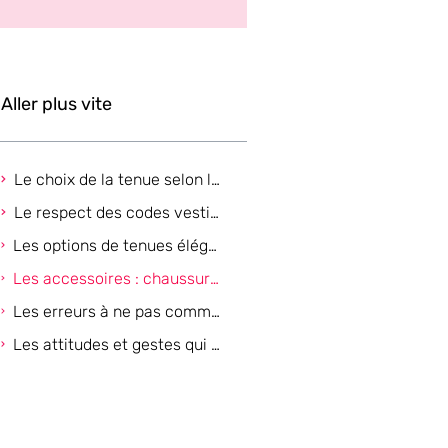
Aller plus vite
Le choix de la tenue selon le type de mariage
Le respect des codes vestimentaires et des traditions
Les options de tenues élégantes pour femmes et hommes
Les accessoires : chaussures, bijoux et sacs pour sublimer sans excès
Les erreurs à ne pas commettre pour ne pas voler la vedette
Les attitudes et gestes qui valorisent le couple célébré