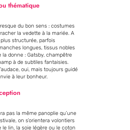
 ou thématique
e presque du bon sens : costumes
rracher la vedette à la mariée. A
plus structurée, parfois
manches longues, tissus nobles
 la donne : Gatsby, champêtre
amp à de subtiles fantaisies.
d’audace, oui, mais toujours guidé
onvie à leur bonheur.
éception
era pas la même panoplie qu’une
ivale, on s’orientera volontiers
le lin, la soie légère ou le coton