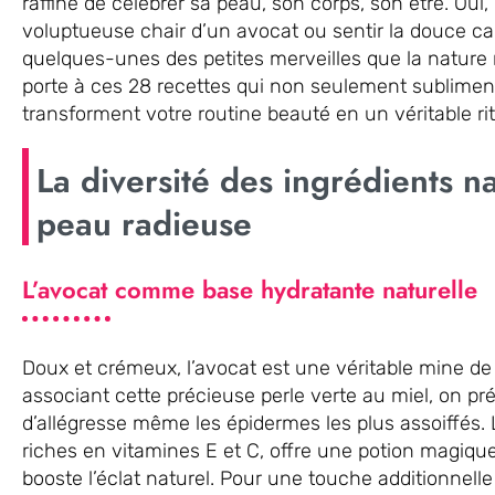
raffiné de célébrer sa peau, son corps, son être. Oui,
voluptueuse chair d’un avocat ou sentir la douce car
quelques-unes des petites merveilles que la nature 
porte à ces 28 recettes qui non seulement sublimen
transforment votre routine beauté en un véritable rit
La diversité des ingrédients n
peau radieuse
L’avocat comme base hydratante naturelle
Doux et crémeux, l’avocat est une véritable mine de 
associant cette précieuse perle verte au miel, on pré
d’allégresse même les épidermes les plus assoiffés. 
riches en vitamines E et C, offre une potion magiqu
booste l’éclat naturel. Pour une touche additionnelle d