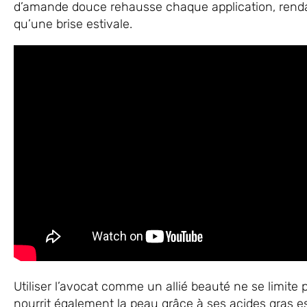
d’amande douce rehausse chaque application, rend
qu’une brise estivale.
Utiliser l’avocat comme un allié beauté ne se limite 
nourrit également la peau grâce à ses acides gras 